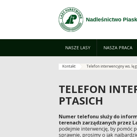
Przejdź do treści
Nadleśnictwo Piask
NASZE LASY
NASZA PRACA
Kontakt
Telefon interwencyjny ws. lę
TELEFON INTE
PTASICH
Numer telefonu służy do infor
terenach zarządzanych przez 
podejmie interwencję, by pomóc 
sprawnie, prosimy o jak najbardziej