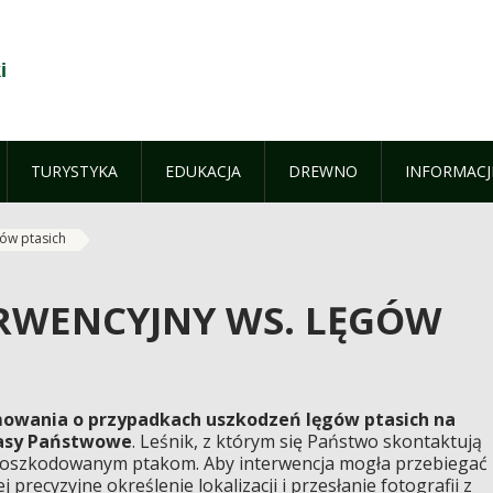
i
TURYSTYKA
EDUKACJA
DREWNO
INFORMACJ
gów ptasich
RWENCYJNY WS. LĘGÓW
mowania o przypadkach uszkodzeń lęgów ptasich na
Lasy Państwowe
. Leśnik, z którym się Państwo skontaktują
poszkodowanym ptakom. Aby interwencja mogła przebiegać
 precyzyjne określenie lokalizacji i przesłanie fotografii z