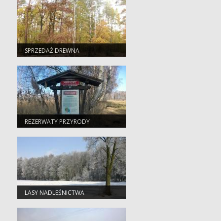
SPRZEDAŻ DREWNA
REZERWATY PRZYRODY
LASY NADLEŚNICTWA