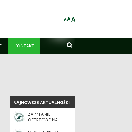
A
A
A

E
KONTAKT
NAJNOWSZE AKTUALNOŚCI
NAJNOWSZE AKTUALNOŚCI
ZAPYTANIE
OFERTOWE NA
WYKONANIE ZDJĘĆ
FOTOGRAMETRYCZNYCH
OGŁOSZENIE O