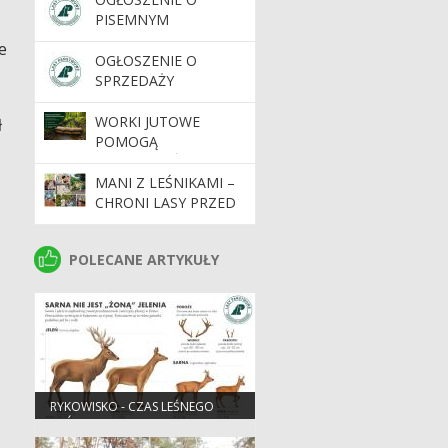
ORAZ
PISEMNYM
ORTOFOTOMAP W
PRZETARGU DACIA
e
ZASIĘGU
DUSTER
OGŁOSZENIE O
TERYTORIALNYM
SPRZEDAŻY
NADLEŚNICTWA
ZBĘDNYCH
PIASKI
MATERIAŁÓW
WORKI JUTOWE
ł
POMOGĄ
ZATRZYMAĆ WODĘ W
LASACH
MANI Z LEŚNIKAMI –
CHRONI LASY PRZED
POŻARAMI.
WAKACYJNE
POLECANE ARTYKUŁY
POLECANE ARTYKUŁY
WARSZTATY W IZBIE
LEŚNEJ.
RYKOWISKO - CZAS LEŚNEGO
KRÓLA