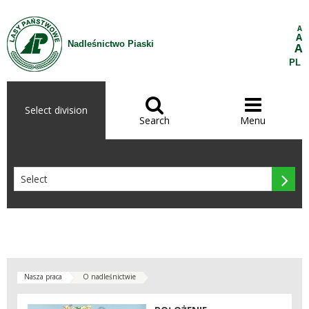
Skip to Content
A
A
Nadleśnictwo Piaski
A
PL


Select division
Search
Menu

Nasza praca
O nadleśnictwie