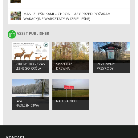
MANI Z LEŚNIKAMI – CHRONI LASY PRZED POŻARAMI.
WAKACYJNE WARSZTATY W IZBIE LEŚNEJ.
ASSET PUBLISHER
ASSET PUBLISHER
RYKOWISKO - CZAS
SPRZEDAŻ
REZERWATY
LEŚNEGO KRÓLA
DREWNA
PRZYRODY
LASY
NATURA 2000
NADLEŚNICTWA
KONTAKT: