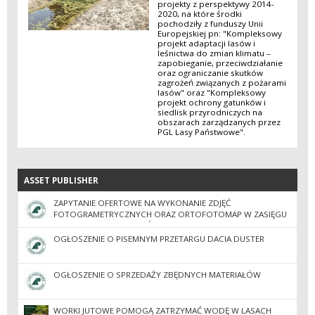
projekty z perspektywy 2014-
2020, na które środki
pochodziły z funduszy Unii
Europejskiej pn: "Kompleksowy
projekt adaptacji lasów i
leśnictwa do zmian klimatu –
zapobieganie, przeciwdziałanie
oraz ograniczanie skutków
zagrożeń związanych z pożarami
lasów" oraz "Kompleksowy
projekt ochrony gatunków i
siedlisk przyrodniczych na
obszarach zarządzanych przez
PGL Lasy Państwowe".
ASSET PUBLISHER
ASSET PUBLISHER
ZAPYTANIE OFERTOWE NA WYKONANIE ZDJĘĆ
FOTOGRAMETRYCZNYCH ORAZ ORTOFOTOMAP W ZASIĘGU
TERYTORIALNYM NADLEŚNICTWA PIASKI
OGŁOSZENIE O PISEMNYM PRZETARGU DACIA DUSTER
OGŁOSZENIE O SPRZEDAŻY ZBĘDNYCH MATERIAŁÓW
WORKI JUTOWE POMOGĄ ZATRZYMAĆ WODĘ W LASACH