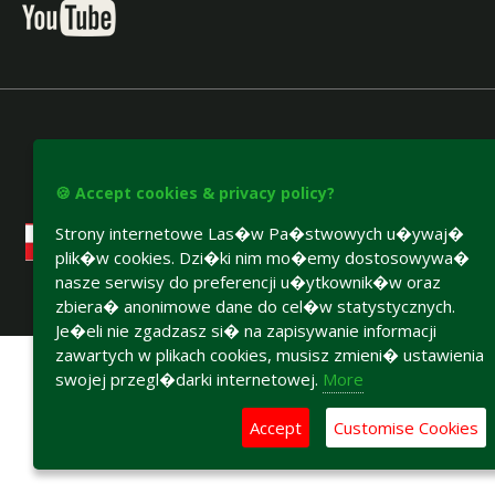
🍪 Accept cookies & privacy policy?
Strony internetowe Las�w Pa�stwowych u�ywaj�
plik�w cookies. Dzi�ki nim mo�emy dostosowywa�
nasze serwisy do preferencji u�ytkownik�w oraz
zbiera� anonimowe dane do cel�w statystycznych.
Accesibility declaration
Je�eli nie zgadzasz si� na zapisywanie informacji
zawartych w plikach cookies, musisz zmieni� ustawienia
swojej przegl�darki internetowej.
More
Accept
Customise Cookies