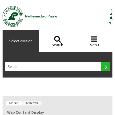
Skip to Content
A
A
Nadleśnictwo Piaski
A
PL


Select division
Search
Menu

Kontakt
Leśnictwa
Web Content Display
Web Content Display