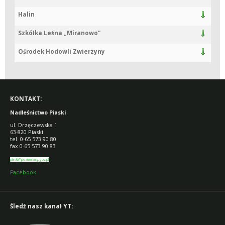
Halin
Szkółka Leśna „Miranowo"
Ośrodek Hodowli Zwierzyny
KONTAKT:
Nadleśnictwo Piaski
ul. Drzęczewska 1
63-820 Piaski
tel. 0-65 573 90 80
fax 0-65 573 90 83
piaski@poznan.lasy.gov.pl
Facebook
Śledź nasz kanał YT: